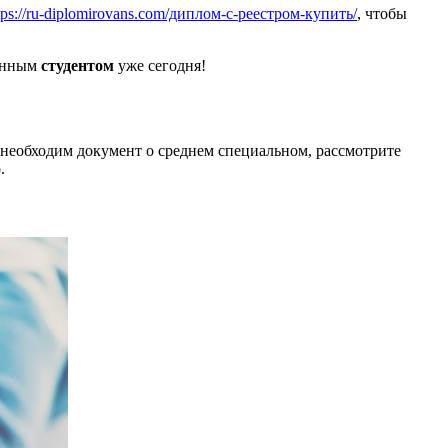
tps://ru-diplomirovans.com/диплом-с-реестром-купить/
, чтобы
ванным
студентом
уже сегодня!
 необходим документ о среднем специальном, рассмотрите
.