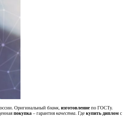
России. Оригинальный
бланк
,
изготовление
по ГОСТу.
денная
покупка
– гарантия
качества
. Где
купить диплом
с