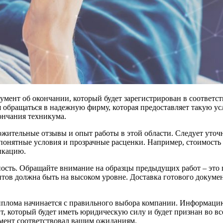
умент об окончании, который будет зарегистрирован в соответс
бращаться в надежную фирму, которая предоставляет такую услу
ончания техникума.
ожительные отзывы и опыт работы в этой области. Следует уточн
 понятные условия и прозрачные расценки. Например, стоимост
икацию.
ость. Обращайте внимание на образцы предыдущих работ – это п
тов должна быть на высоком уровне. Доставка готового докумен
иплома начинается с правильного выбора компании. Информацию
т, который будет иметь юридическую силу и будет признан во в
мент соответствовал вашим ожиданиям.