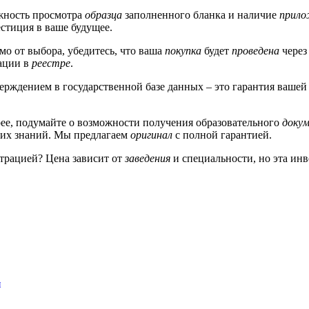
жность просмотра
образца
заполненного бланка и наличие
прило
стиция в ваше будущее.
мо от выбора, убедитесь, что ваша
покупка
будет
проведена
через
рации в
реестре
.
ерждением в государственной базе данных – это гарантия ваше
ее, подумайте о возможности получения образовательного
доку
их знаний. Мы предлагаем
оригинал
с полной гарантией.
трацией? Цена зависит от
заведения
и специальности, но эта инв
и