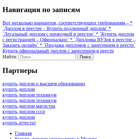
Навигация по записям
Вот несколько вариантов, соответствующих требованиям – *
`Диплом в реестре – Купить подлинный диплом` *
`Легальный диплом с проводкой в реестре` * `Купить диплом
с регистрацией – Официально` * `Дипломы ВУЗов в реестре –
Заказать онлайн` * `Продажа дипломов с занесением в реестр`
Купить официальный диплом с занесением в реестр
Найти:
Партнеры
купить диплом о высшем образовании
купить диплом
купить диплом техникум
купить диплом техникум
купить диплом магистра
купить диплом ссср
купить диплом
купить аттестат
Главная
Купить диплом специалиста в Москве