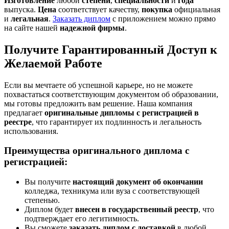
Изготовление
любой
степени
,
специальности
и
года
выпуска.
Цена
соответствует качеству,
покупка
официальная
и
легальная
.
Заказать диплом
с приложением можно прямо
на сайте нашей
надежной фирмы
.
Получите Гарантированный Доступ к
Желаемой Работе
Если вы мечтаете об успешной карьере, но не можете
похвастаться соответствующим документом об образовании,
мы готовы предложить вам решение. Наша компания
предлагает
оригинальные дипломы с регистрацией в
реестре
, что гарантирует их подлинность и легальность
использования.
Преимущества оригинального диплома с
регистрацией:
Вы получите
настоящий документ об окончании
колледжа, техникума или вуза с соответствующей
степенью.
Диплом будет
внесен в государственный реестр
, что
подтверждает его легитимность.
Вы сможете
заказать диплом с доставкой
в любой