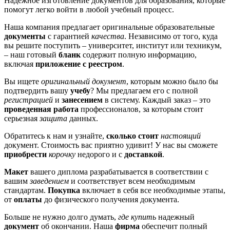
Надежное изготовление документов для образования, которые
помогут легко войти в любой учебный процесс.
Наша компания предлагает оригинальные образовательные
документы
с гарантией
качества
. Независимо от того, куда
вы решите поступить – университет, институт или техникум,
– наш готовый
бланк
содержит полную информацию,
включая
приложение с реестром
.
Вы ищете
оригинальный документ
, которым можно было бы
подтвердить вашу
учебу
? Мы предлагаем его с полной
регистрацией
и
занесением
в систему. Каждый заказ – это
проведенная работа
профессионалов, за которым стоит
серьезная
защита
данных.
Обратитесь к нам и узнайте,
сколько стоит
настоящий
документ. Стоимость вас приятно удивит! У нас вы сможете
приобрести
корочку
недорого и с
доставкой
.
Макет
вашего диплома разрабатывается в соответствии с
вашим
заведением
и соответствует всем необходимым
стандартам.
Покупка
включает в себя все необходимые этапы,
от
оплаты
до физического получения документа.
Больше не нужно долго думать,
где купить
надежный
документ
об окончании. Наша
фирма
обеспечит полный