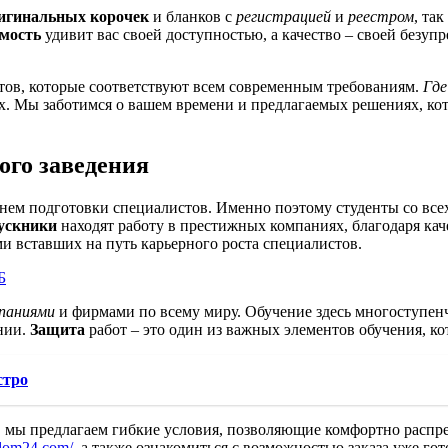
игинальных корочек
и бланков с
регистрацией
и
реестром
, та
мость
удивит вас своей доступностью, а качество – своей безу
ов, которые соответствуют всем современным требованиям.
Где
. Мы заботимся о вашем времени и предлагаемых решениях, кот
ого заведения
ем подготовки специалистов. Именно поэтому студенты со всех 
ускники
находят работу в престижных компаниях, благодаря ка
ми вставших на путь карьерного роста специалистов.
Б
паниями
и фирмами по всему миру. Обучение здесь многоступенч
нии.
Защита
работ – это один из важных элементов обучения, к
стро
, мы предлагаем гибкие условия, позволяющие комфортно распред
iplom24.com/
, а также ознакомиться с возможностью заказа уже го