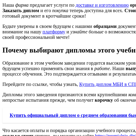
Наша
фирма
предлагает услуги по
доставке и изготовлению
ор
Заказать диплом
и его
покупка
теперь доступна для всех.
Стои
готовый документ в кротчайшие сроки!
Будьте уверены в своем будущем с нашими
образцами
документ
внимание на нашу
платформу
и
узнайте больше
о возможностях
своей профессиональной мечте!
Почему выбирают дипломы этого учебн
Образование в этом учебном заведении гордится высоким уровн
будущем успешно применять свои знания в
работе
. Наши
вып
процессе обучения. Это подтверждается отзывами и результата
Перейдите по ссылке, чтобы узнать,
Купить диплом МБИ в СП
Дипломы этого заведения признаются всеми крупнейшими
ком
непростые испытания прежде, чем получит
корочку
об оконча
Купить официальный диплом о среднем образовании бы
Что касается оплаты и порядка организации учебного процесса
сколько стоит
степень, вы можете на сайте
https://premialnie-d