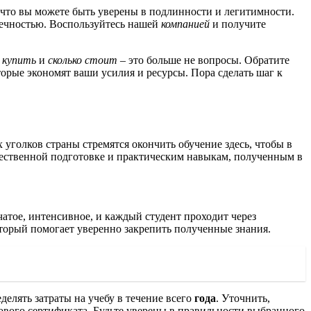
к что вы можете быть уверены в подлинности и легитимности.
пречностью. Воспользуйтесь нашей
компанией
и получите
 купить
и
сколько стоит
– это больше не вопросы. Обратите
орые экономят ваши усилия и ресурсы. Пора сделать шаг к
уголков страны стремятся окончить обучение здесь, чтобы в
чественной подготовке и практическим навыкам, полученным в
атое, интенсивное, и каждый студент проходит через
оторый помогает уверенно закрепить полученные знания.
елять затраты на учебу в течение всего
года
. Уточнить,
тового сертификата. Будьте уверены в правильности выбранного