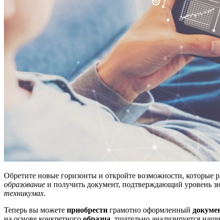
Обретите новые горизонты и откройте возможности, которые 
образование
и получить документ, подтверждающий уровень зн
техникумах
.
Теперь вы можете
приобрести
грамотно оформленный
докуме
на основе конкретного
образца
, тщательно анализируется наш