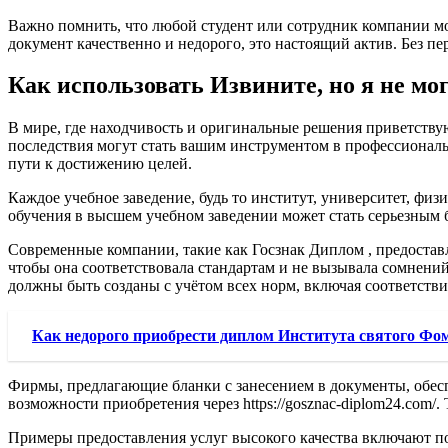
Важно помнить, что любой студент или сотрудник компании мо
документ качественно и недорого, это настоящий актив. Без п
Как использовать Извините, но я не мо
В мире, где находчивость и оригинальные решения приветствую
последствия могут стать вашим инструментом в профессиональ
пути к достижению целей.
Каждое учебное заведение, будь то институт, университет, фи
обучения в высшем учебном заведении может стать серьезным б
Современные компании, такие как Госзнак Диплом , предостав
чтобы она соответствовала стандартам и не вызывала сомнени
должны быть созданы с учётом всех норм, включая соответств
Как недорого приобрести диплом Института святого Ф
Фирмы, предлагающие бланки с занесением в документы, обеспе
возможности приобретения через https://gosznac-diplom24.com/.
Примеры предоставления услуг высокого качества включают по