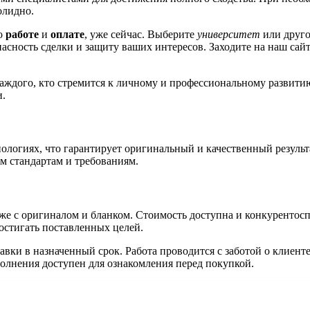
олидно.
по
работе
и
оплате
, уже сейчас. Выберите
университет
или друг
асность сделки и защиту ваших интересов. Заходите на наш сай
ждого, кто стремится к личному и профессиональному развитию.
и.
ологиях, что гарантирует оригинальный и качественный резуль
м стандартам и требованиям.
акже с оригиналом и бланком. Стоимость доступна и конкурентос
остигать поставленных целей.
ставки в назначенный срок. Работа проводится с заботой о клиен
олнения доступен для ознакомления перед покупкой.