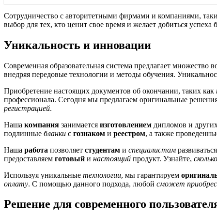
Сотрудничество с авторитетными фирмами и компаниями, таким
выбор для тех, кто ценит свое время и желает добиться успеха
Уникальность и инновации
Современная образовательная система предлагает множество в
внедряя передовые технологии и методы обучения. Уникальност
Приобретение настоящих документов об окончании, таких как
профессионала. Сегодня мы предлагаем оригинальные решения 
регистрацией
.
Наша
компания
занимается
изготовлением
дипломов и други
подлинные
бланки
с
гознаком
и
реестром
, а также проведенн
Наша
работа
позволяет
студентам
и
специалистам
развиваться
предоставляем
готовый
и
настоящий
продукт. Узнайте,
скольк
Используя уникальные
технологии
, мы гарантируем
оригинал
оплату
. С помощью данного подхода, любой
сможет приобре
Решение для современного пользовател