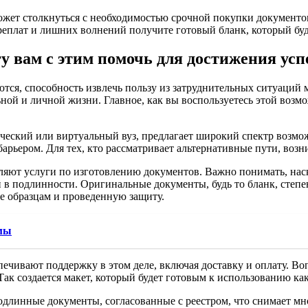
жет столкнуться с необходимостью срочной покупки документов
ереплат и лишних волнений получите готовый бланк, который буд
гу вам с этим помочь для достижения усп
тся, способность извлечь пользу из затруднительных ситуаций м
ной и личной жизни. Главное, как вы воспользуетесь этой возм
зический или виртуальный вуз, предлагает широкий спектр возм
арьером. Для тех, кто рассматривает альтернативные пути, возн
ляют услуги по изготовлению документов. Важно понимать, нас
й в подлинности. Оригинальные документы, будь то бланк, степ
ие образцам и проведенную защиту.
омы
чивают поддержку в этом деле, включая доставку и оплату. Воп
 Так создается макет, который будет готовым к использованию ка
длинные документы, согласованные с реестром, что снимает мн