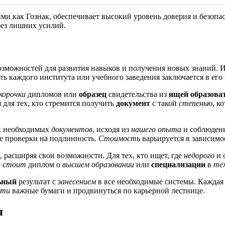
и как Гознак, обеспечивает высокий уровень доверия и безопа
 без лишних усилий.
озможностей для развития навыков и получения новых знаний. И
ь каждого института или учебного заведения заключается в его 
корочки
дипломов или
образец
свидетельства из
ищей образова
для тех, кто стремится получить
документ
с такой
степенью
, к
х необходимых
документов
, исходя из
нашего опыта
и соблюдени
ые проверки на подлинность.
Стоимость
варьируется в зависимо
, расширяя свои возможности. Для тех, кто ищет, где
недорого
и 
о стоит
диплом о
высшем образовании
или
специализации
в
те
ьный
результат с
занесением
в все необходимые системы. Каждая
сти
важные бумаги и продвинуться по карьерной лестнице.
я