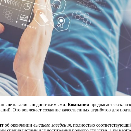
раньше казались недостижимыми.
Компания
предлагает эксклюзи
аний. Это вовлекает создание качественных атрибутов для под
нт
об окончании
высшего заведения
, полностью соответствующи
ими специалистами для достижения полного сходства. При необ