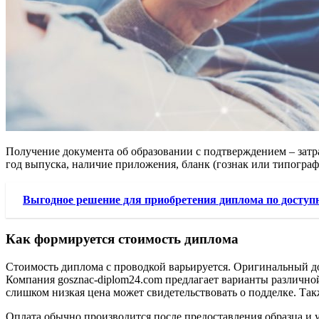
Получение документа об образовании с подтверждением – затра
год выпуска, наличие приложения, бланк (гознак или типограф
Выгодное решение для приобретения диплома по доступн
Как формируется стоимость диплома
Стоимость диплома с проводкой варьируется. Оригинальный до
Компания gosznac-diplom24.com предлагает варианты различной
слишком низкая цена может свидетельствовать о подделке. Так
Оплата обычно производится после предоставления образца и 