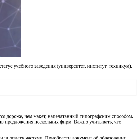
татус учебного заведения (университет, институт, техникум),
тся дороже, чем макет, напечатанный типографским способом.
нив предложения нескольких фирм. Важно учитывать, что
 или оплату частями. Приобрести документ об образовании