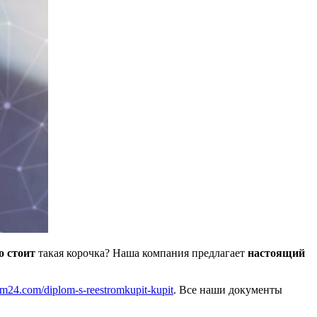
о стоит
такая корочка? Наша компания предлагает
настоящий
lom24.com/diplom-s-reestromkupit-kupit
. Все наши документы