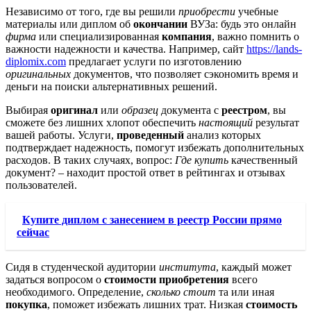
Независимо от того, где вы решили
приобрести
учебные
материалы или диплом об
окончании
ВУЗа: будь это онлайн
фирма
или специализированная
компания
, важно помнить о
важности надежности и качества. Например, сайт
https://lands-
diplomix.com
предлагает услуги по изготовлению
оригинальных
документов, что позволяет сэкономить время и
деньги на поиски альтернативных решений.
Выбирая
оригинал
или
образец
документа с
реестром
, вы
сможете без лишних хлопот обеспечить
настоящий
результат
вашей работы. Услуги,
проведенный
анализ которых
подтверждает надежность, помогут избежать дополнительных
расходов. В таких случаях, вопрос:
Где купить
качественный
документ? – находит простой ответ в рейтингах и отзывах
пользователей.
Купите диплом с занесением в реестр России прямо
сейчас
Сидя в студенческой аудитории
института
, каждый может
задаться вопросом о
стоимости приобретения
всего
необходимого. Определение,
сколько стоит
та или иная
покупка
, поможет избежать лишних трат. Низкая
стоимость