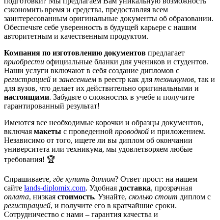
подготовки? Мы предлагаем Вам уникальную возможность
сэкономить время и средства, предоставляя всем
заинтересованным оригинальные документы об образовании.
Обеспечьте себе уверенность в будущей карьере с нашим
авторитетным и качественным продуктом.
Компания по изготовлению документов
предлагает
приобрести
официальные бланки для учеников и студентов.
Наши услуги включают в себя создание дипломов с
регистрaцией
и
занесением
в реестр как для
техникумов
, так и
для вузов, что делает их действительно оригинальными и
настоящими
. Забудьте о сложностях в учебе и получите
гарантированный результат!
Имеются все необходимые корочки и образцы документов,
включая
макеты
с проведенной
проводкой
и приложением.
Независимо от того, ищете ли вы диплом об окончании
университета или техникума, мы удовлетворяем любые
требования! 🏆
Спрашиваете,
где купить диплом
? Ответ прост: на нашем
сайте
lands-diplomix.com
. Удобная
доставка
, прозрачная
оплата
, низкая
стоимость
. Узнайте,
сколько стоит
диплом с
регистрацией
, и получите его в кратчайшие сроки.
Сотрудничество с нами – гарантия качества и