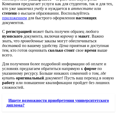
Компания предлагает услуги как для студентов, так и для тех,
кто уже закончил
учебу
и нуждается в
аттестате
или
степени
о
высшем
образовании. Воспользуйтесь
приложением
для быстрого оформления
настоящих
документов.
С
регистрацией
может быть получен образец любого
вузовского
документа, включая
корочку
и
макет
. Важно
знать, что
проведенные
заказы могут обеспечиваться
доставкой
по вашему удобству.
Цена
приятная и доступная
тем, кто готов оценивать
сколько стоит
свое
время
выше
всего.
Для получения более подробной информации об оплате и
условиях предлагаем обратиться напрямую к
фирме
по
указанному ресурсу. Больше никаких сомнений о том,
где
купить
оригинальный
документ! Пусть ваш переход в новую
работу
или повышение квалификации пройдет без лишних
сложностей.
Ищете возможности приобретения университетского
диплома?