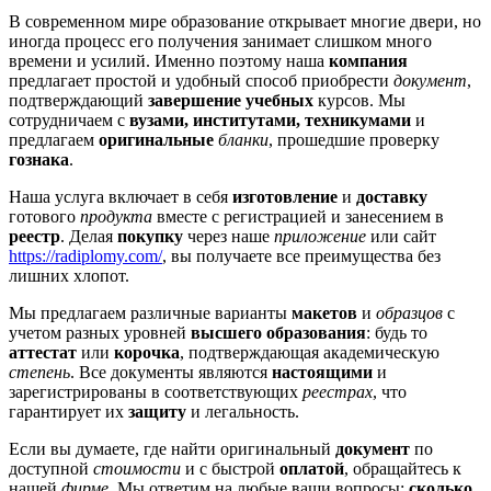
В современном мире образование открывает многие двери, но
иногда процесс его получения занимает слишком много
времени и усилий. Именно поэтому наша
компания
предлагает простой и удобный способ приобрести
документ
,
подтверждающий
завершение учебных
курсов. Мы
сотрудничаем с
вузами, институтами, техникумами
и
предлагаем
оригинальные
бланки
, прошедшие проверку
гознака
.
Наша услуга включает в себя
изготовление
и
доставку
готового
продукта
вместе с регистрацией и занесением в
реестр
. Делая
покупку
через наше
приложение
или сайт
https://radiplomy.com/
, вы получаете все преимущества без
лишних хлопот.
Мы предлагаем различные варианты
макетов
и
образцов
с
учетом разных уровней
высшего образования
: будь то
аттестат
или
корочка
, подтверждающая академическую
степень
. Все документы являются
настоящими
и
зарегистрированы в соответствующих
реестрах
, что
гарантирует их
защиту
и легальность.
Если вы думаете, где найти оригинальный
документ
по
доступной
стоимости
и с быстрой
оплатой
, обращайтесь к
нашей
фирме
. Мы ответим на любые ваши вопросы:
сколько