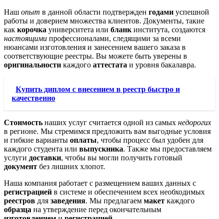
Наш
опыт
в данной области подтвержден
годами
успешной
работы и доверием множества клиентов. Документы, такие
как
корочка
университета или
бланк
института, создаются
настоящими
профессионалами, следящими за всеми
нюансами изготовления и занесением вашего заказа в
соответствующие реестры. Вы можете быть уверены в
оригинальности
каждого
аттестата
и уровня бакалавра.
Купить диплом с внесением в реестр быстро и
качественно
Стоимость
наших услуг считается одной из самых
недорогих
в регионе. Мы стремимся предложить вам выгодные условия
и гибкие варианты
оплаты
, чтобы процесс был удобен для
каждого студента или
выпускника
. Также мы предоставляем
услуги
доставки
, чтобы вы могли получить готовый
документ
без лишних хлопот.
Наша компания работает с размещением ваших данных с
регистрацией
в системе и обеспечением всех необходимых
реестров
для
заведения
. Мы предлагаем
макет
каждого
образца
на утверждение перед окончательным
изготовлением
и
регистрацией
.