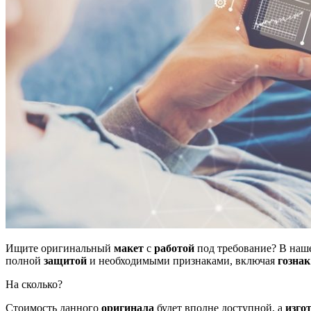
Ищите оригинальный
макет
с
работой
под требование? В на
полной
защитой
и необходимыми признаками, включая
гознак
На сколько?
Стоимость данного
оригинала
будет вполне доступной, а
изго