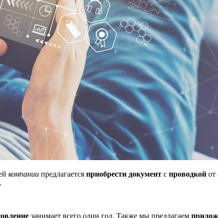
шей
компании
предлагается
приобрести документ
с
проводкой
от
.
товление
занимает всего один год. Также мы предлагаем
прилож