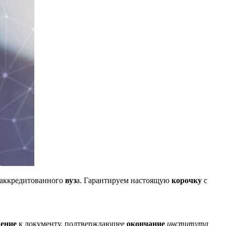
 аккредитованного
вуз
а. Гарантируем настоящую
корочку
с
ение
к документу, подтверждающее
окончание
института