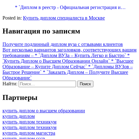
* `Диплом в реестр - Официальная регистрация и…
Posted in:
Купить диплом специалиста в Москве
Навигация по записям
Получите подлинный диплом вуза с отзывами клиентов
Вот несколько вариантов заголовков, соответствующих вашим
требованиям – * `Диплом ВУЗа – Купить Легко и Быстро` *
`Купить Диплом о Высшем Образовании Онлайн` * `Высшее
Образование – Купите Диплом Сейчас` * `Дипломы ВУЗов –
Быстрое Решение` * `Заказать Диплом – Получите Высшее
Образование`
Найти:
Партнеры
купить диплом о высшем образовании
купить диплом
купить диплом техникум
купить диплом техникум
купить диплом магистра
купить диплом ссср