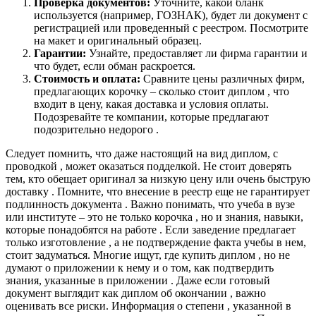
Проверка документов:
Уточните, какой бланк
используется (например, ГОЗНАК), будет ли документ с
регистрацией или проведенный с реестром. Посмотрите
на макет и оригинальный образец.
Гарантии:
Узнайте, предоставляет ли фирма гарантии и
что будет, если обман раскроется.
Стоимость и оплата:
Сравните цены различных фирм,
предлагающих корочку – сколько стоит диплом , что
входит в цену, какая доставка и условия оплаты.
Подозревайте те компании, которые предлагают
подозрительно недорого .
Следует помнить, что даже настоящий на вид диплом, с
проводкой , может оказаться подделкой. Не стоит доверять
тем, кто обещает оригинал за низкую цену или очень быструю
доставку . Помните, что внесение в реестр еще не гарантирует
подлинность документа . Важно понимать, что учеба в вузе
или институте – это не только корочка , но и знания, навыки,
которые понадобятся на работе . Если заведение предлагает
только изготовление , а не подтверждение факта учебы в нем,
стоит задуматься. Многие ищут, где купить диплом , но не
думают о приложении к нему и о том, как подтвердить
знания, указанные в приложении . Даже если готовый
документ выглядит как диплом об окончании , важно
оценивать все риски. Информация о степени , указанной в