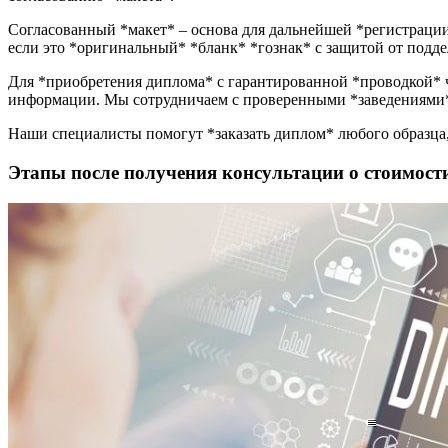
Согласованный *макет* – основа для дальнейшей *регистрации
если это *оригинальный* *бланк* *гознак* с защитой от подде
Для *приобретения диплома* с гарантированной *проводкой* ч
информации. Мы сотрудничаем с проверенными *заведениями*,
Наши специалисты помогут *заказать диплом* любого образца, 
Этапы после получения консультации о стоимост