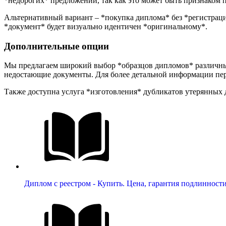
*недорогих* предложений, так как это может быть признаком 
Альтернативный вариант – *покупка диплома* без *регистрации
*документ* будет визуально идентичен *оригинальному*.
Дополнительные опции
Мы предлагаем широкий выбор *образцов дипломов* различных
недостающие документы. Для более детальной информации пер
Также доступна услуга *изготовления* дубликатов утерянных 
Диплом с реестром - Купить. Цена, гарантия подлинност