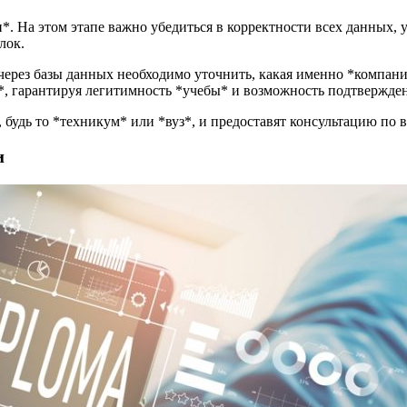
*. На этом этапе важно убедиться в корректности всех данных,
лок.
ерез базы данных необходимо уточнить, какая именно *компани
 гарантируя легитимность *учебы* и возможность подтвержден
будь то *техникум* или *вуз*, и предоставят консультацию по 
и