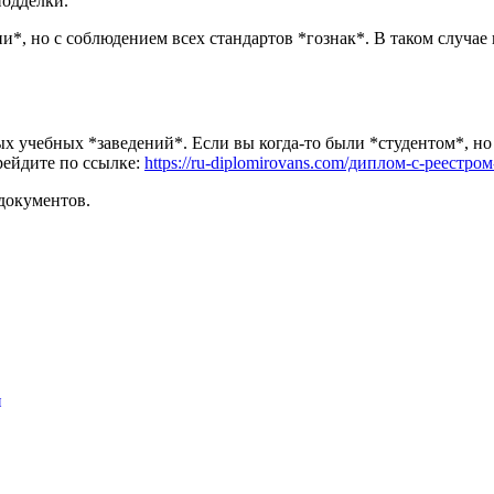
подделки.
*, но с соблюдением всех стандартов *гознак*. В таком случае
 учебных *заведений*. Если вы когда-то были *студентом*, но
ейдите по ссылке:
https://ru-diplomirovans.com/диплом-с-реестро
документов.
и