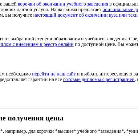
ие вашей
корочки об окончании учебного заведения
в официальный
словиях данной услуги. Наша фирма предлагает
оригинальные д
ом, вы получите
настоящий документ об окончании вуза или тех
т от выбранной степени образования и учебного заведения. Сред
иплом с внесением в реестр онлайн
по доступной цене. Вы може
вам необходимо
перейти на наш сайт
и выбрать интересующую вас
редоставляет гарантии на все
готовые дипломы с регистрацией
,
сле получения цены
, например, для корочки *высшее* учебного *заведения*, *унив