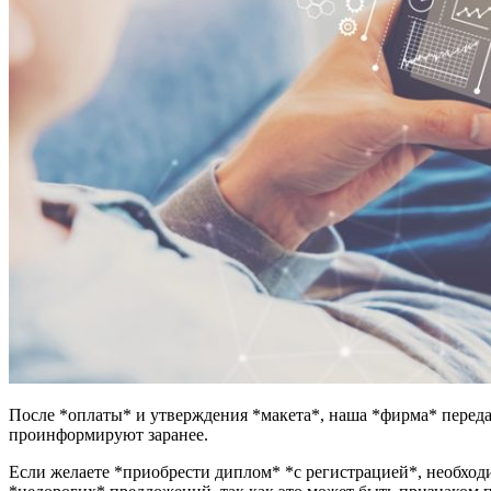
После *оплаты* и утверждения *макета*, наша *фирма* переда
проинформируют заранее.
Если желаете *приобрести диплом* *с регистрацией*, необход