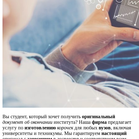
Вы студент, который хочет получить
оригинальный
документ об окончании
института? Наша
фирма
предлагает
услугу по
изготовлению
корочек
для любых
вузов
, включая
университеты и техникумы. Мы гарантируем
настоящий
оригинал с
занесением
в
госреестр
и соответствием всем