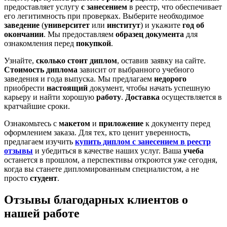
предоставляет услугу
с занесением
в реестр, что обеспечивает
его легитимность при проверках. Выберите необходимое
заведение
(
университет
или
институт
) и укажите
год
об
окончании
. Мы предоставляем
образец
документа
для
ознакомления перед
покупкой
.
Узнайте,
сколько стоит диплом
, оставив заявку на сайте.
Стоимость диплома
зависит от выбранного учебного
заведения и года выпуска. Мы предлагаем
недорого
приобрести
настоящий
документ, чтобы начать успешную
карьеру и найти хорошую
работу
.
Доставка
осуществляется в
кратчайшие сроки.
Ознакомьтесь с
макетом
и
приложение
к документу перед
оформлением заказа. Для тех, кто ценит уверенность,
предлагаем изучить
купить диплом с занесением в реестр
отзывы
и убедиться в качестве наших услуг. Ваша
учеба
останется в прошлом, а перспективы откроются уже сегодня,
когда вы станете дипломированным специалистом, а не
просто
студент
.
Отзывы благодарных клиентов о
нашей работе