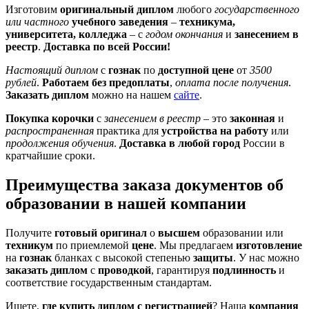
Изготовим
оригинальный диплом
любого
государственного
или частного
учебного заведения
–
техникума,
университета, колледжа
– с
годом окончания
и
занесением в
реестр
.
Доставка по всей России!
Настоящий диплом
с
гознак
по
доступной цене
от
3500
рублей
.
Работаем без предоплаты
,
оплата после получения
.
Заказать диплом
можно на нашем
сайте
.
Покупка корочки
с
занесением в реестр
– это
законная
и
распространенная
практика для
устройства на работу
или
продолжения обучения
.
Доставка в любой город
России в
кратчайшие сроки.
Преимущества заказа документов об
образовании в нашей компании
Получите
готовый
оригинал
о
высшем
образовании или
техникум
по приемлемой
цене
. Мы предлагаем
изготовление
на
гознак
бланках с высокой степенью
защиты
. У нас можно
заказать диплом
с
проводкой
, гарантируя
подлинность
и
соответствие государственным стандартам.
Ищете,
где купить диплом
с регистрацией
? Наша
компания