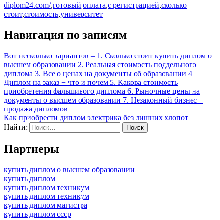
diplom24.com/
,
готовый
,
оплата
,
с регистрацией
,
сколько
стоит
,
стоимость
,
университет
Навигация по записям
Вот несколько вариантов – 1. Сколько стоит купить диплом о
высшем образовании 2. Реальная стоимость поддельного
диплома 3. Все о ценах на документы об образовании 4.
Диплом на заказ − что и почем 5. Какова стоимость
приобретения фальшивого диплома 6. Рыночные цены на
документы о высшем образовании 7. Незаконный бизнес −
продажа дипломов
Как приобрести диплом электрика без лишних хлопот
Найти:
Партнеры
купить диплом о высшем образовании
купить диплом
купить диплом техникум
купить диплом техникум
купить диплом магистра
купить диплом ссср