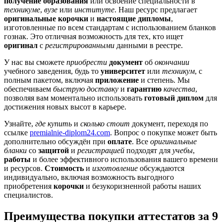
получение образования
или освоение специальности в
техникуме
,
вузе
или
институте
. Наш ресурс предлагает
оригинальные корочки
и
настоящие дипломы
,
изготовленные по всем стандартам с использованием бланков
гознак. Это отличная возможность для тех, кто ищет
оригинал
с
регистрированными
данными в реестре.
У нас вы сможете
приобрести
документ
об
окончании
учебного заведения, будь то
университет
или
техникум
, с
полным пакетом, включая
приложение
и степень. Мы
обеспечиваем
быструю доставку
и
гарантию
качества
,
позволяя вам моментально использовать
готовый диплом
для
достижения новых высот в карьере.
Узнайте,
где купить
и
сколько стоит
документ, переходя по
ссылке
premialnie-diplom24.com
. Вопрос о покупке может быть
дополнительно обсуждён при
оплате
. Все
оригинальные
бланки
со
защитой
и
регистрацией
подходят для
учебы
,
работы
и более эффективного использования вашего времени
и ресурсов.
Стоимость
и
изготовление
обсуждаются
индивидуально, включая возможность выгодного
приобретения
корочки
и безукоризненной работы наших
специалистов.
Преимущества покупки аттестатов за 9