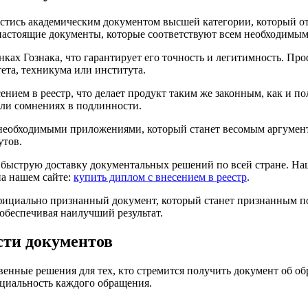
стись академическим документом высшей категории, который о
 настоящие документы, которые соответствуют всем необходимым
ках Гознака, что гарантирует его точность и легитимность. Пр
та, техникума или института.
нием в реестр, что делает продукт таким же законным, как и п
 или сомнениях в подлинности.
необходимыми приложениями, который станет весомым аргумент
утов.
быструю доставку документальных решений по всей стране. Наш
на нашем сайте:
купить диплом с внесением в реестр
.
официально признанный документ, который станет признанным 
обеспечивая наилучший результат.
сти документов
енные решения для тех, кто стремится получить документ об об
циальность каждого обращения.