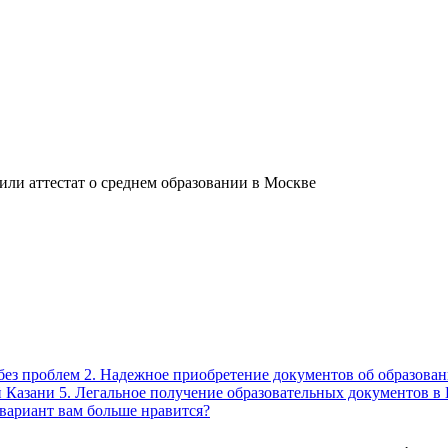
ли аттестат о среднем образовании в Москве
 без проблем 2. Надежное приобретение документов об образован
й Казани 5. Легальное получение образовательных документов 
вариант вам больше нравится?