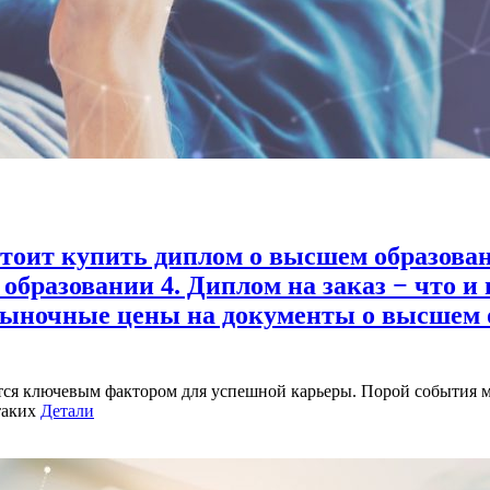
стоит купить диплом о высшем образован
 образовании 4. Диплом на заказ − что и
Рыночные цены на документы о высшем о
ся ключевым фактором для успешной карьеры. Порой события мо
таких
Детали