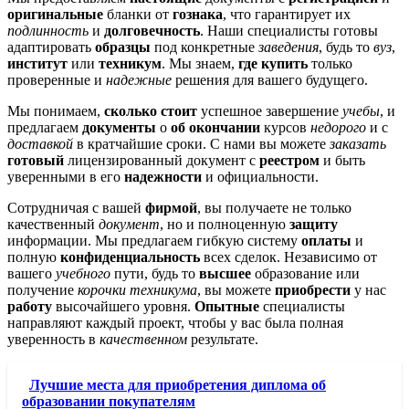
оригинальные
бланки от
гознака
, что гарантирует их
подлинность
и
долговечность
. Наши специалисты готовы
адаптировать
образцы
под конкретные
заведения
, будь то
вуз
,
институт
или
техникум
. Мы знаем,
где купить
только
проверенные и
надежные
решения для вашего будущего.
Мы понимаем,
сколько стоит
успешное завершение
учебы
, и
предлагаем
документы
о
об окончании
курсов
недорого
и с
доставкой
в кратчайшие сроки. С нами вы можете
заказать
готовый
лицензированный документ с
реестром
и быть
уверенными в его
надежности
и официальности.
Сотрудничая с вашей
фирмой
, вы получаете не только
качественный
документ
, но и полноценную
защиту
информации. Мы предлагаем гибкую систему
оплаты
и
полную
конфиденциальность
всех сделок. Независимо от
вашего
учебного
пути, будь то
высшее
образование или
получение
корочки
техникума
, вы можете
приобрести
у нас
работу
высочайшего уровня.
Опытные
специалисты
направляют каждый проект, чтобы у вас была полная
уверенность в
качественном
результате.
Лучшие места для приобретения диплома об
образовании покупателям