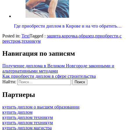
Где приобрести диплом в Кирове и на что обратить…
Posted in:
Text
Tagged :
защита
,
корочка
,
образец
,
приобрести
,
с
реестром
,
техникум
Навигация по записям
Получение диплома в Великом Новгороде законными и
альтернативными методами
Как приобрести диплом в сфере строительства
Найти:
Партнеры
купить диплом о высшем образовании
купить диплом
купить диплом техникум
купить диплом техникум
купить диплом магистра