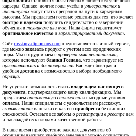
образования
становится обязательным элементом успешной
карьеры. Однако, долгие годы учебы в
университетах и
институтах
могут стать преградой на пути к карьерным
высотам. Мы предлагаем готовые решения для тех, кто желает
быстро и надежно
получить свидетельство о завершении
обучения в
техникуме или вузе
. Наша фирма гарантирует
оригинальное качество
и
зарегистрированный документ
.
Сайт
russiany-diplomans.com
предоставляет отличный сервис,
где можно
заказать
продукт с учетом всех юридических
норм. Мы сотрудничаем с
проверенными печатниками
,
которые используют
бланки Гознака
, что гарантирует их
оригинальность и достоверность
. Вас ждет быстрая и
удобная
доставка
с возможностью выбора необходимого
образца
.
Не упустите возможность
стать владельцем настоящего
документа
, подтверждающего вашу квалификацию. Мы
предлагаем
оптимальную стоимость
и выгодные условия
оплаты
. Наши специалисты с удовольствием расскажут,
сколько стоит
ваш заказ и как его
приобрести
без лишних
сложностей. Оставьте все заботы о
регистрации в реестре
нам
и наслаждайтесь плодами качественной работы
В наше время приобретение важных документов об
окончании высшего учебного заведения можно осуществить