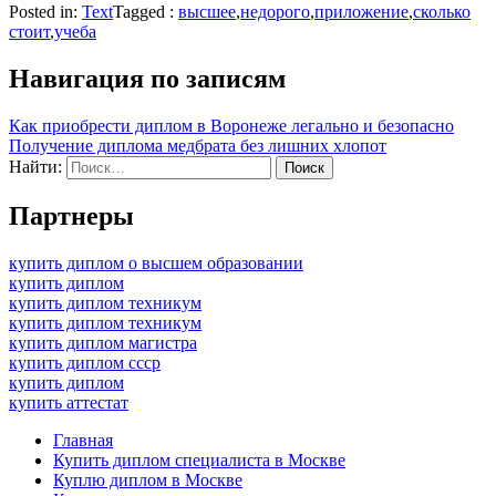
Posted in:
Text
Tagged :
высшее
,
недорого
,
приложение
,
сколько
стоит
,
учеба
Навигация по записям
Как приобрести диплом в Воронеже легально и безопасно
Получение диплома медбрата без лишних хлопот
Найти:
Партнеры
купить диплом о высшем образовании
купить диплом
купить диплом техникум
купить диплом техникум
купить диплом магистра
купить диплом ссср
купить диплом
купить аттестат
Главная
Купить диплом специалиста в Москве
Куплю диплом в Москве