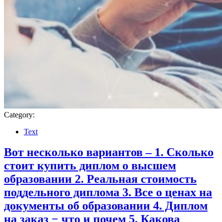
Category:
Text
Вот несколько вариантов – 1. Сколько
стоит купить диплом о высшем
образовании 2. Реальная стоимость
поддельного диплома 3. Все о ценах на
документы об образовании 4. Диплом
на заказ − что и почем 5. Какова