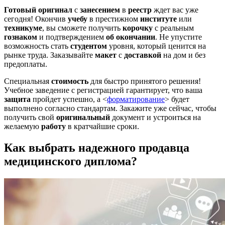
Готовый оригинал
с
занесением
в
реестр
ждет вас уже
сегодня! Окончив
учебу
в престижном
институте
или
техникуме
, вы сможете получить
корочку
с реальным
гознаком
и подтверждением
об окончании
. Не упустите
возможность стать
студентом
уровня, который ценится на
рынке труда. Заказывайте
макет
с
доставкой
на дом и без
предоплаты.
Специальная
стоимость
для быстро принятого решения!
Учебное заведение с регистрацией гарантирует, что ваша
защита
пройдет успешно, а <
форматирование
> будет
выполнено согласно стандартам. Закажите уже сейчас, чтобы
получить свой
оригинальный
документ и устроиться на
желаемую
работу
в кратчайшие сроки.
Как выбрать надежного продавца
медицинского диплома?