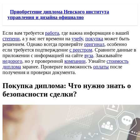
Приобретение диплома Невского института
управления и дизайна официално
Если вам требуется
работа
, где важна информация о вашей
степени
, а у вас нет времени на
учебу
,
покупка
может быть
решением. Однако всегда проверяйте
оригинал
, особенно
если требуется подтверждение
с реестром
. Сравните данные в
приложении с информацией на сайте
вуза
. Заказывайте
недорого
, но у проверенной
компании
. Узнайте
стоимость
диплома
заранее. Проверьте возможность
оплаты
после
получения и проверки документа.
Покупка диплома: Что нужно знать о
безопасности сделки?