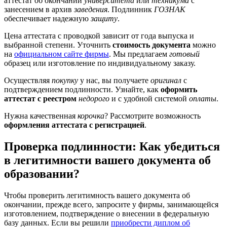
аттестат об окончании
университета
или
техникума
с
занесением в архив
заведения
. Подлинник
ГОЗНАК
обеспечивает надежную
защиту
.
Цена аттестата с проводкой зависит от года выпуска и
выбранной степени. Уточнить
стоимость документа
можно
на
официальном сайте фирмы
. Мы предлагаем
готовый
образец или изготовление по индивидуальному заказу.
Осуществляя
покупку
у нас, вы получаете
оригинал
с
подтверждением подлинности. Узнайте, как
оформить
аттестат с реестром
недорого
и с удобной системой
оплаты
.
Нужна качественная
корочка
? Рассмотрите возможность
оформления аттестата с регистрацией
.
Проверка подлинности: Как убедиться
в легитимности вашего документа об
образовании?
Чтобы проверить легитимность вашего документа об
окончании, прежде всего, запросите у фирмы, занимающейся
изготовлением, подтверждение о внесении в федеральную
базу данных. Если вы решили
приобрести диплом об