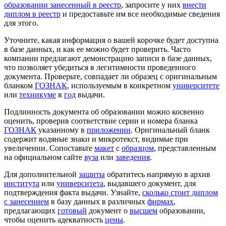
образовании занесенный в реестр
, запросите у них
внести
диплом в реестр
и предоставьте им все необходимые сведения
для этого.
Уточните, какая информация о вашей корочке будет доступна
в базе данных, и как ее можно будет проверить. Часто
компании предлагают демонстрацию записи в базе данных,
что позволяет убедиться в легитимности проведенного
документа. Проверьте, совпадает ли образец с оригинальным
бланком
ГОЗНАК
, используемым в конкретном
университете
или
техникуме
в
год
выдачи.
Подлинность документа об образовании можно косвенно
оценить, проверив соответствие серии и номера бланка
ГОЗНАК
указанному в
приложении
. Оригинальный бланк
содержит водяные знаки и микротекст, видимые при
увеличении. Сопоставьте
макет
с
образцом
, представленным
на официальном сайте
вуза
или
заведения
.
Для дополнительной
защиты
обратитесь напрямую в архив
института
или
университета
, выдавшего документ, для
подтверждения факта выдачи. Узнайте,
сколько стоит диплом
с занесением
в базу данных в различных
фирмах
,
предлагающих
готовый
документ о
высшем
образовании,
чтобы оценить адекватность
цены
.