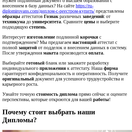
Нужен подлинный документ о высшем образовании с
внесением в базу данных? На сайте
https://ru-
diplomirovans.com/диплом-с-реестром-купить/
представлены
образцы
аттестатов
Гознак
различных
заведений
: от
техникума
до
университета
. Сравните
цены
и выберите
подходящую
степень
.
Интересует
изготовление
подлинной
корочки
с
подтверждением? Мы предлагаем
настоящий
аттестат с
полной
защитой
от подделок и внесением данных в систему.
После утверждения
макета
производится
оплата
.
Выбирайте
готовый
бланк или закажите разработку
индивидуального
приложения
к аттестату. Наша
фирма
гарантирует конфиденциальность и оперативность. Получите
оригинальный
документ для успешного трудоустройства и
карьерного роста.
Узнайте точную
стоимость диплома
прямо сейчас и оцените
перспективы, которые откроются для вашей
работы
!
Почему стоит выбрать наши
Дипломы?