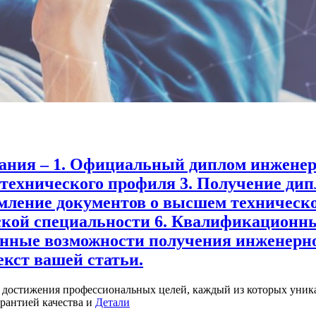
ания – 1. Официальный диплом инженера
технического профиля 3. Получение дипл
мление документов о высшем техническо
ской специальности 6. Квалификационны
енные возможности получения инженерно
екст вашей статьи.
достижения профессиональных целей, каждый из которых уника
рантией качества и
Детали