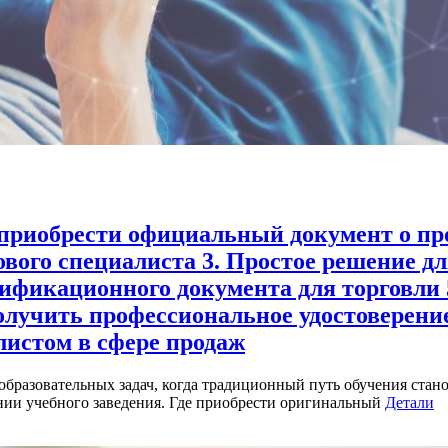
ак приобрести официальный документ о п
гового специалиста 3. Простое решение
ификационного документа для торговли 
олучить профессиональное удостоверение
листом в сфере продаж
бразовательных задач, когда традиционный путь обучения стан
ии учебного заведения. Где приобрести оригинальный
Детали