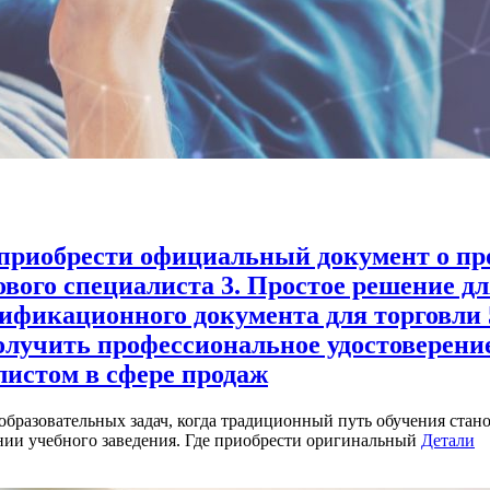
ак приобрести официальный документ о п
гового специалиста 3. Простое решение
ификационного документа для торговли 
олучить профессиональное удостоверение
листом в сфере продаж
бразовательных задач, когда традиционный путь обучения стан
ии учебного заведения. Где приобрести оригинальный
Детали