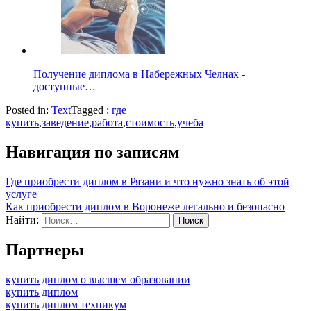
Получение диплома в Набережных Челнах -
доступные…
Posted in:
Text
Tagged :
где
купить
,
заведение
,
работа
,
стоимость
,
учеба
Навигация по записям
Где приобрести диплом в Рязани и что нужно знать об этой
услуге
Как приобрести диплом в Воронеже легально и безопасно
Найти:
Партнеры
купить диплом о высшем образовании
купить диплом
купить диплом техникум