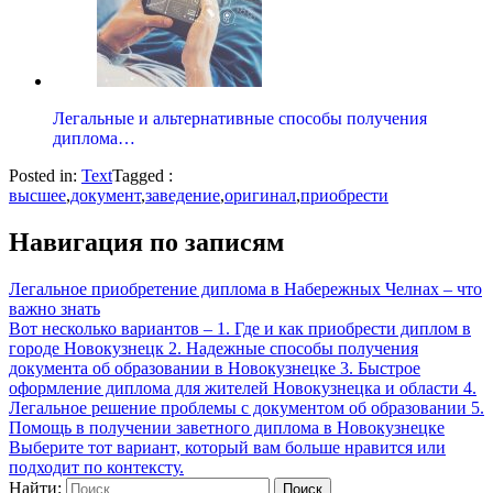
Легальные и альтернативные способы получения
диплома…
Posted in:
Text
Tagged :
высшее
,
документ
,
заведение
,
оригинал
,
приобрести
Навигация по записям
Легальное приобретение диплома в Набережных Челнах – что
важно знать
Вот несколько вариантов – 1. Где и как приобрести диплом в
городе Новокузнецк 2. Надежные способы получения
документа об образовании в Новокузнецке 3. Быстрое
оформление диплома для жителей Новокузнецка и области 4.
Легальное решение проблемы с документом об образовании 5.
Помощь в получении заветного диплома в Новокузнецке
Выберите тот вариант, который вам больше нравится или
подходит по контексту.
Найти: