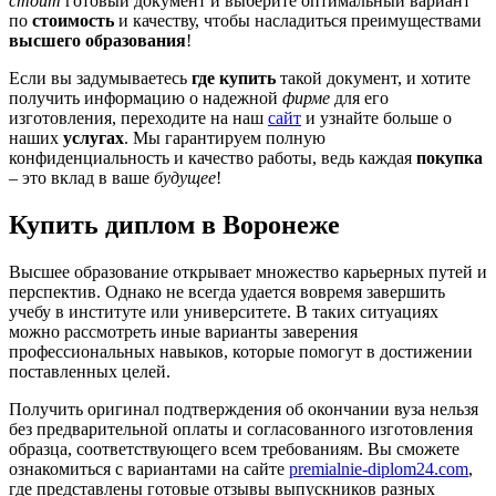
стоит
готовый документ и выберите оптимальный вариант
по
стоимость
и качеству, чтобы насладиться преимуществами
высшего образования
!
Если вы задумываетесь
где купить
такой документ, и хотите
получить информацию о надежной
фирме
для его
изготовления, переходите на наш
сайт
и узнайте больше о
наших
услугах
. Мы гарантируем полную
конфиденциальность и качество работы, ведь каждая
покупка
– это вклад в ваше
будущее
!
Купить диплом в Воронеже
Высшее образование открывает множество карьерных путей и
перспектив. Однако не всегда удается вовремя завершить
учебу в институте или университете. В таких ситуациях
можно рассмотреть иные варианты заверения
профессиональных навыков, которые помогут в достижении
поставленных целей.
Получить оригинал подтверждения об окончании вуза нельзя
без предварительной оплаты и согласованного изготовления
образца, соответствующего всем требованиям. Вы сможете
ознакомиться с вариантами на сайте
premialnie-diplom24.com
,
где представлены готовые отзывы выпускников разных