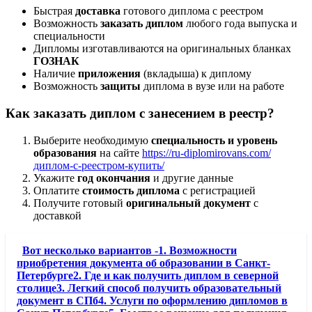
Быстрая
доставка
готового диплома с реестром
Возможность
заказать диплом
любого года выпуска и
специальности
Дипломы изготавливаются на оригинальных бланках
ГОЗНАК
Наличие
приложения
(вкладыша) к диплому
Возможность
защиты
диплома в вузе или на работе
Как заказать диплом с занесением в реестр?
Выберите необходимую
специальность и уровень
образования
на сайте
https://ru-diplomirovans.com/
диплом-с-реестром-купить/
Укажите
год окончания
и другие данные
Оплатите
стоимость диплома
с регистрацией
Получите готовый
оригинальный документ
с
доставкой
Вот несколько вариантов -1. Возможности
приобретения документа об образовании в Санкт-
Петербурге2. Где и как получить диплом в северной
столице3. Легкий способ получить образовательный
документ в СПб4. Услуги по оформлению дипломов в