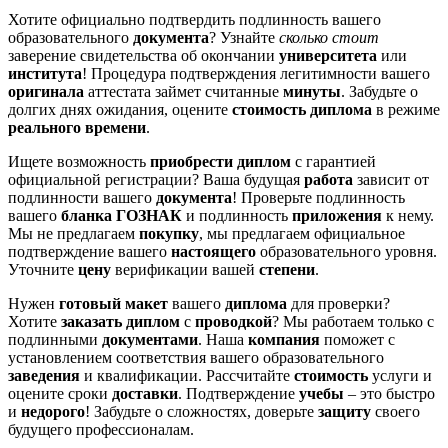
Хотите официально подтвердить подлинность вашего
образовательного
документа
? Узнайте
сколько стоит
заверение свидетельства об окончании
университета
или
института
! Процедура подтверждения легитимности вашего
оригинала
аттестата займет считанные
минуты
. Забудьте о
долгих днях ожидания, оцените
стоимость диплома
в режиме
реального времени
.
Ищете возможность
приобрести диплом
с гарантией
официальной регистрации? Ваша будущая
работа
зависит от
подлинности вашего
документа
! Проверьте подлинность
вашего
бланка ГОЗНАК
и подлинность
приложения
к нему.
Мы не предлагаем
покупку
, мы предлагаем официальное
подтверждение вашего
настоящего
образовательного уровня.
Уточните
цену
верификации вашей
степени
.
Нужен
готовый
макет
вашего
диплома
для проверки?
Хотите
заказать диплом
с
проводкой
? Мы работаем только с
подлинными
документами
. Наша
компания
поможет с
установлением соответствия вашего образовательного
заведения
и квалификации. Рассчитайте
стоимость
услуги и
оцените сроки
доставки
. Подтверждение
учебы
– это быстро
и
недорого
! Забудьте о сложностях, доверьте
защиту
своего
будущего профессионалам.